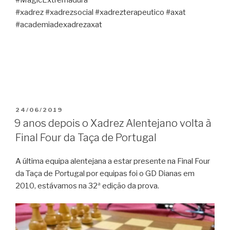
#xadrez #xadrezsocial #xadrezterapeutico #axat
#academiadexadrezaxat
PUBLICADO
24/06/2019
EM
9 anos depois o Xadrez Alentejano volta à
Final Four da Taça de Portugal
A última equipa alentejana a estar presente na Final Four
da Taça de Portugal por equipas foi o GD Dianas em
2010, estávamos na 32ª edição da prova.