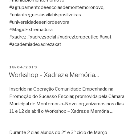
#municipiomontemornovo
#agrupamentodeescolasdemontemoronovo,
#uniãofreguesiasvilabisposilveiras
#universidadeseniordeevora
#MagicExtremadura
#xadrez #xadrezsocial #xadrezterapeutico #axat
#academiadexadrezaxat
PUBLICADO
18/04/2019
EM
Workshop – Xadrez e Memória…
Inserido na Operação Comunidade Empenhada na
Promoção do Sucesso Escolar, promovida pela Câmara
Municipal de Montemor-o-Novo, organizamos nos dias
11 e 12 de abril o Workshop – Xadrez e Memória …
Durante 2 dias alunos do 2º e 3º ciclo de Março