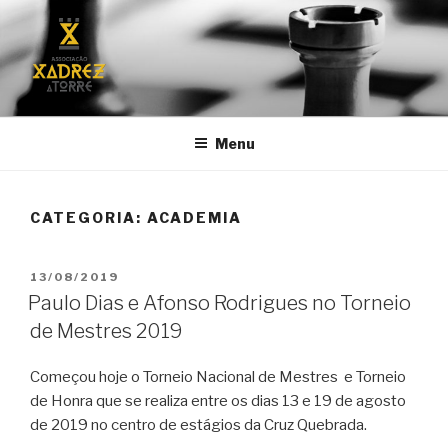
Saltar
para
o
conteúdo
A.XAT
Associação de Xadrez "A Torre"
Menu
CATEGORIA:
ACADEMIA
PUBLICADO
13/08/2019
EM
Paulo Dias e Afonso Rodrigues no Torneio
de Mestres 2019
Começou hoje o Torneio Nacional de Mestres e Torneio
de Honra que se realiza entre os dias 13 e 19 de agosto
de 2019 no centro de estágios da Cruz Quebrada.