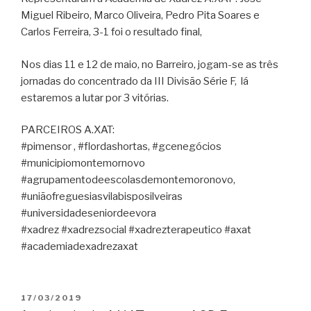
Miguel Ribeiro, Marco Oliveira, Pedro Pita Soares e
Carlos Ferreira, 3-1 foi o resultado final,
Nos dias 11 e 12 de maio, no Barreiro, jogam-se as três
jornadas do concentrado da III Divisão Série F, lá
estaremos a lutar por 3 vitórias.
PARCEIROS A.XAT:
#pimensor , #flordashortas, #gcenegócios
#municipiomontemornovo
#agrupamentodeescolasdemontemoronovo,
#uniãofreguesiasvilabisposilveiras
#universidadeseniordeevora
#xadrez #xadrezsocial #xadrezterapeutico #axat
#academiadexadrezaxat
PUBLICADO
17/03/2019
EM