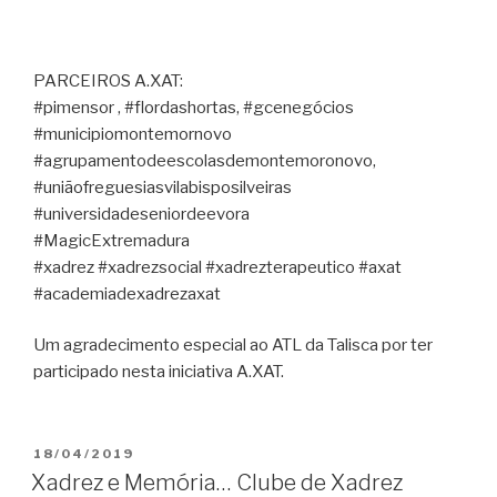
PARCEIROS A.XAT:
#pimensor , #flordashortas, #gcenegócios
#municipiomontemornovo
#agrupamentodeescolasdemontemoronovo,
#uniãofreguesiasvilabisposilveiras
#universidadeseniordeevora
#MagicExtremadura
#xadrez #xadrezsocial #xadrezterapeutico #axat
#academiadexadrezaxat
Um agradecimento especial ao ATL da Talisca por ter
participado nesta iniciativa A.XAT.
PUBLICADO
18/04/2019
EM
Xadrez e Memória… Clube de Xadrez