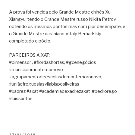
A prova foi vencida pelo Grande Mestre chinês Xu
Xiangyu, tendo o Grande Mestre russo Nikita Petrov,
obtendo os mesmos pontos mas com pior desempate, e
o Grande Mestre ucraniano Vitaly Bernadskiy
completado o pódio.
PARCEIROS A.XAT:
#pimensor , #flordashortas, #gcenegócios
#municipiomontemornovo
#agrupamentodeescolasdemontemoronovo,
#uniãofreguesiasvilabisposilveiras
#xadrez #axat #academiadexadrezaxat #pedrorego
#luissantos
PUBLICADO
27/01/2019