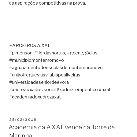
as aspirações competitivas na prova.
PARCEIROS A.XAT :
#pimensor , #flordashortas, #gcenegócios
#municipiomontemornovo
#agrupamentodeescolasdemontemoronovo,
#uniãofreguesiasvilabisposilveiras
#universidadeseniordeevora
#xadrez #xadrezsocial #xadrezterapeutico #axat
#academiadexadrezaxat
PUBLICADO
25/02/2019
EM
Academia da A.XAT vence na Torre da
Marinha