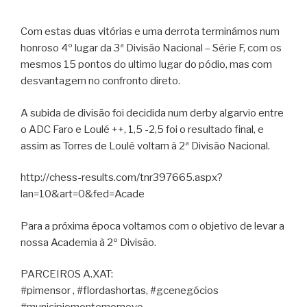
Com estas duas vitórias e uma derrota terminámos num
honroso 4º lugar da 3ª Divisão Nacional – Série F, com os
mesmos 15 pontos do ultimo lugar do pódio, mas com
desvantagem no confronto direto.
A subida de divisão foi decidida num derby algarvio entre
o ADC Faro e Loulé ++, 1,5 -2,5 foi o resultado final, e
assim as Torres de Loulé voltam à 2ª Divisão Nacional.
http://chess-results.com/tnr397665.aspx?
lan=10&art=0&fed=Acade
Para a próxima época voltamos com o objetivo de levar a
nossa Academia à 2º Divisão.
PARCEIROS A.XAT:
#pimensor , #flordashortas, #gcenegócios