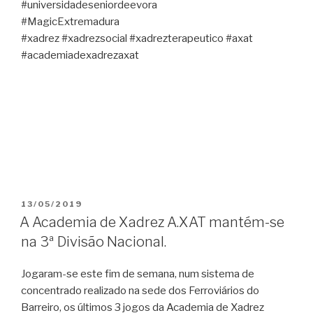
#universidadeseniordeevora
#MagicExtremadura
#xadrez #xadrezsocial #xadrezterapeutico #axat
#academiadexadrezaxat
PUBLICADO
13/05/2019
EM
A Academia de Xadrez A.XAT mantém-se
na 3ª Divisão Nacional.
Jogaram-se este fim de semana, num sistema de
concentrado realizado na sede dos Ferroviários do
Barreiro, os últimos 3 jogos da Academia de Xadrez