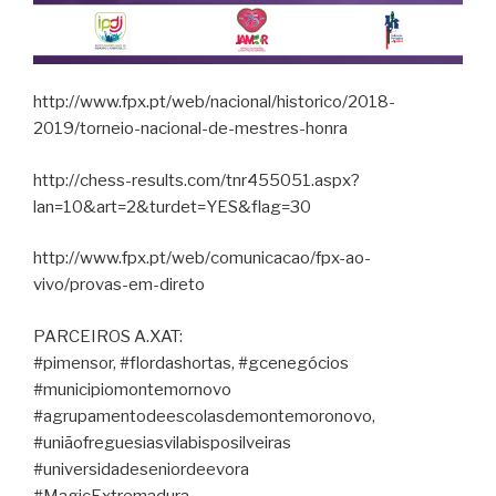
http://www.fpx.pt/web/nacional/historico/2018-
2019/torneio-nacional-de-mestres-honra
http://chess-results.com/tnr455051.aspx?
lan=10&art=2&turdet=YES&flag=30
http://www.fpx.pt/web/comunicacao/fpx-ao-
vivo/provas-em-direto
PARCEIROS A.XAT:
#pimensor, #flordashortas, #gcenegócios
#municipiomontemornovo
#agrupamentodeescolasdemontemoronovo,
#uniãofreguesiasvilabisposilveiras
#universidadeseniordeevora
#MagicExtremadura