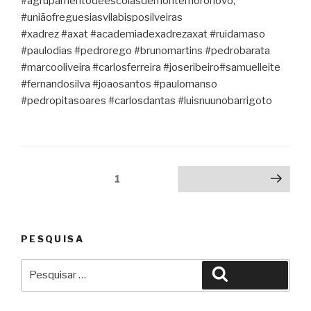
#agrupamentodeescolasdemontemoronovo,
#uniãofreguesiasvilabisposilveiras
#xadrez #axat #academiadexadrezaxat #ruidamaso
#paulodias #pedrorego #brunomartins #pedrobarata
#marcooliveira #carlosferreira #joseribeiro#samuelleite
#fernandosilva #joaosantos #paulomanso
#pedropitasoares #carlosdantas #luisnuunobarrigoto
Navegação
Página
1
Página seguinte
de
artigos
PESQUISA
Pesquisar
Pesquisar
por: