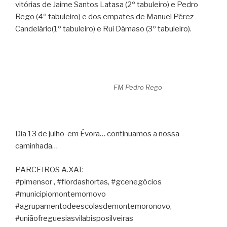
vitórias de Jaime Santos Latasa (2º tabuleiro) e Pedro
Rego (4º tabuleiro) e dos empates de Manuel Pérez
Candelário(1º tabuleiro) e Rui Dâmaso (3º tabuleiro).
FM Pedro Rego
Dia 13 de julho em Évora… continuamos a nossa
caminhada…
PARCEIROS A.XAT:
#pimensor , #flordashortas, #gcenegócios
#municipiomontemornovo
#agrupamentodeescolasdemontemoronovo,
#uniãofreguesiasvilabisposilveiras