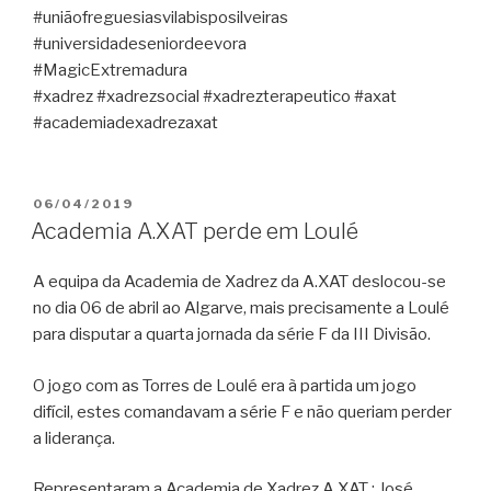
#uniãofreguesiasvilabisposilveiras
#universidadeseniordeevora
#MagicExtremadura
#xadrez #xadrezsocial #xadrezterapeutico #axat
#academiadexadrezaxat
PUBLICADO
06/04/2019
EM
Academia A.XAT perde em Loulé
A equipa da Academia de Xadrez da A.XAT deslocou-se
no dia 06 de abril ao Algarve, mais precisamente a Loulé
para disputar a quarta jornada da série F da III Divisão.
O jogo com as Torres de Loulé era à partida um jogo
difícil, estes comandavam a série F e não queriam perder
a liderança.
Representaram a Academia de Xadrez A.XAT : José