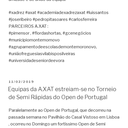
#xadrez #axat #academiadexadrezaxat #luissantos
#joseribeiro #pedropitasoares #carlosferreira
PARCEIROS A.XAT :
#pimensor , #flordashortas, #gcenegócios
#municipiomontemornovo
#agrupamentodeescolasdemontemoronovo,
#uniãofreguesiasvilabisposilveiras
#universidadeseniordeevora
PUBLICADO
11/02/2019
EM
Equipas da A.XAT estreiam-se no Torneio
de Semi Rápidas do Open de Portugal
Paralelamente ao Open de Portugal, que decorreu na
passada semana no Pavilhão do Casal Vistoso em Lisboa
, ocorreu no Domingo um fortíssimo Open de Semi