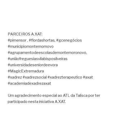
PARCEIROS A.XAT:
#pimensor , #flordashortas, #gcenegócios
#municipiomontemornovo
#agrupamentodeescolasdemontemoronovo,
#uniãofreguesiasvilabisposilveiras
#universidadeseniordeevora
#MagicExtremadura
#xadrez #xadrezsocial #xadrezterapeutico #axat
#academiadexadrezaxat
Um agradecimento especial ao ATL da Talisca por ter
participado nesta iniciativa A.XAT.