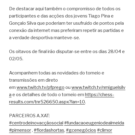
De destacar aqui também o compromisso de todos os
participantes e das acções dos jovens Tiago Pina e
Gonçalo Silva que poderiam ter usufruido de pontos pela
conexão da internet mas preferiram repetir as partidas e
a verdade desportiva manteve-se.
Os oitavos de final irão disputar-se entre os dias 28/04 e
02/05.
Acompanhem todas as novidades do torneio e
transmissões em direto
em
www.twitch.tv/pfprego
ou
www.twitch.tv/nmiguelsilv
a
e os detalhes de todo o torneio em
https://chess-
results.com/
tnr526650.aspx?lan=10
.
PARCEIROS A.XAT:
#
centrodeinovacçãosocial
#
fundacaoeugeniodealmeida
#
pimensor
,
#
flordashortas
,
#
gcenegócios
#
climor