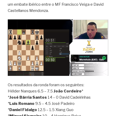
um embate ibérico entre o MF Francisco Veiga e David
Castellanos Mendonza.
Os resultados da ronda foram os seguintes:
Hélder Nanques 6.5 – 7.5
João Cordeiro
*
*
José Bárria Santos
14 – 0 David Cadeirinhas
*
Luís Romano
9.5 – 4.5 José Padeiro
*
Daniel Fidalgo
12.5 – 1.5 Xiang Guo
*
Miguel Sismeiro
10 – 4 Henrique Paiva