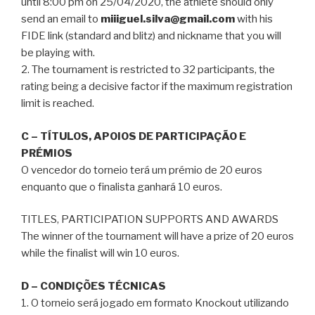
until 8:00 pm on 25/04/2020, the athlete should only
send an email to
miiiguel.silva@gmail.com
with his
FIDE link (standard and blitz) and nickname that you will
be playing with.
2. The tournament is restricted to 32 participants, the
rating being a decisive factor if the maximum registration
limit is reached.
C – TÍTULOS, APOIOS DE PARTICIPAÇÃO E
PRÉMIOS
O vencedor do torneio terá um prémio de 20 euros
enquanto que o finalista ganhará 10 euros.
TITLES, PARTICIPATION SUPPORTS AND AWARDS
The winner of the tournament will have a prize of 20 euros
while the finalist will win 10 euros.
D – CONDIÇÕES TÉCNICAS
1. O torneio será jogado em formato Knockout utilizando