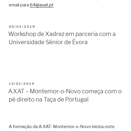
email para
64@axat.pt
PUBLICADO
05/02/2019
EM
Workshop de Xadrez em parceria com a
Universidade Sénior de Évora
PUBLICADO
13/01/2019
EM
A.XAT – Montemor-o-Novo começa com o
pé direito na Taça de Portugal
A formação da A.XAT- Montemor-o-Novo iniciou este