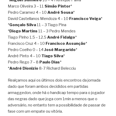
Marco Oliveira 3 – 11
Simão Pintor
*
Pedro Caramez 4 – 10
André Sousa
*
David Castellanos Mendoza 4 – 10
Francisco Veiga
*
*
Gonçalo Silva
11 – 3 Tiago Pina
*
Diogo Martins
11 – 3 Pedro Mendes
Tiago Pinho 1.5 – 12.5
André Fidalgo
*
Francisco Cruz 4 – 10
Francisco Assunção
*
Pedro Coelho 0 – 14
José Margarido
*
André Pinto 4 – 10
Tiago Silva
*
Pedro Rego 7 – 8
Paulo Dias
*
*
André Dionízio
8-7 Richard Belecciu
Realçamos aqui os últimos dois encontros da jornada
dado que foram ambos decididos em partidas
armaggedon, onde há o handicap tempo para o jogador
das negras dado que joga com 1min a menos que o
adversário, no entanto tem a possibilidade de passar de
fase com um empate ou vitória.