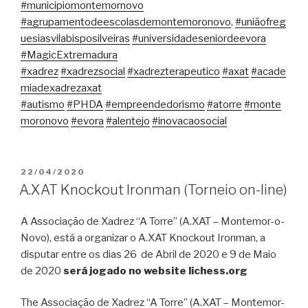
#
municipiomontemornovo
#
agrupamentodeescolasdemontemoronovo
,
#
uniãofreg
uesiasvilabisposilveiras
#
universidadeseniordeevora
#
MagicExtremadura
#
xadrez
#
xadrezsocial
#
xadrezterapeutico
#
axat
#
acade
miadexadrezaxat
#
autismo
#
PHDA
#
empreendedorismo
#
atorre
#
monte
moronovo
#
evora
#
alentejo
#
inovacaosocial
PUBLICADO
22/04/2020
EM
A.XAT Knockout Ironman (Torneio on-line)
A Associação de Xadrez “A Torre” (A.XAT – Montemor-o-
Novo), está a organizar o A.XAT Knockout Ironman, a
disputar entre os dias 26 de Abril de 2020 e 9 de Maio
de 2020
será jogado no website lichess.org
The Associação de Xadrez “A Torre” (A.XAT – Montemor-