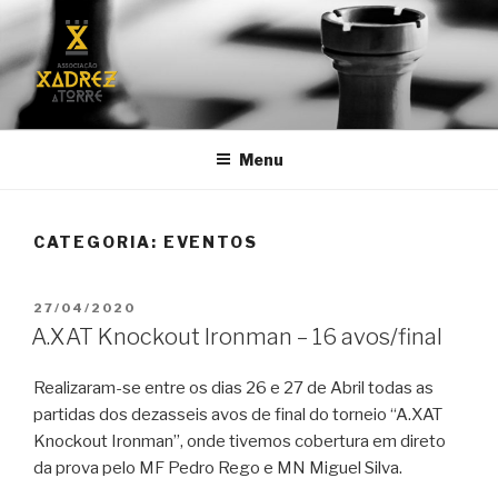
Saltar
para
o
conteúdo
A.XAT
Associação de Xadrez "A Torre"
Menu
CATEGORIA:
EVENTOS
PUBLICADO
27/04/2020
EM
A.XAT Knockout Ironman – 16 avos/final
Realizaram-se entre os dias 26 e 27 de Abril todas as
partidas dos dezasseis avos de final do torneio “A.XAT
Knockout Ironman”, onde tivemos cobertura em direto
da prova pelo MF Pedro Rego e MN Miguel Silva.