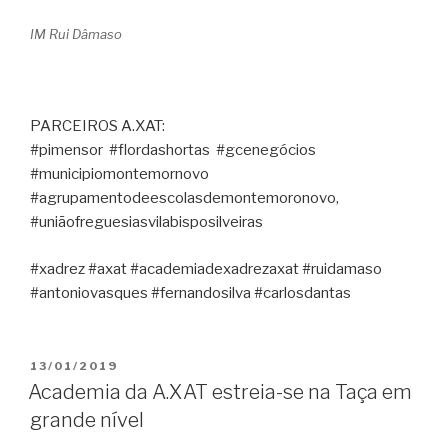
IM Rui Dâmaso
PARCEIROS A.XAT:
#pimensor #flordashortas #gcenegócios
#municipiomontemornovo
#agrupamentodeescolasdemontemoronovo,
#uniãofreguesiasvilabisposilveiras
#xadrez #axat #academiadexadrezaxat #ruidamaso
#antoniovasques #fernandosilva #carlosdantas
PUBLICADO
13/01/2019
EM
Academia da A.XAT estreia-se na Taça em
grande nível