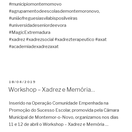
#municipiomontemornovo
#agrupamentodeescolasdemontemoronovo,
#uniãofreguesiasvilabisposilveiras
#universidadeseniordeevora
#MagicExtremadura
#xadrez #xadrezsocial #xadrezterapeutico #axat
#academiadexadrezaxat
PUBLICADO
18/04/2019
EM
Workshop – Xadrez e Memória…
Inserido na Operação Comunidade Empenhada na
Promoção do Sucesso Escolar, promovida pela Câmara
Municipal de Montemor-o-Novo, organizamos nos dias
11 e 12 de abril o Workshop – Xadrez e Memória …