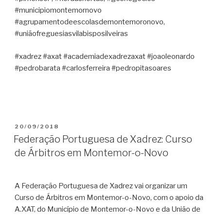
#municipiomontemornovo
#agrupamentodeescolasdemontemoronovo,
#uniãofreguesiasvilabisposilveiras
#xadrez #axat #academiadexadrezaxat #joaoleonardo
#pedrobarata #carlosferreira #pedropitasoares
PUBLICADO
20/09/2018
EM
Federação Portuguesa de Xadrez: Curso
de Árbitros em Montemor-o-Novo
A Federação Portuguesa de Xadrez vai organizar um
Curso de Árbitros em Montemor-o-Novo, com o apoio da
A.XAT, do Município de Montemor-o-Novo e da União de