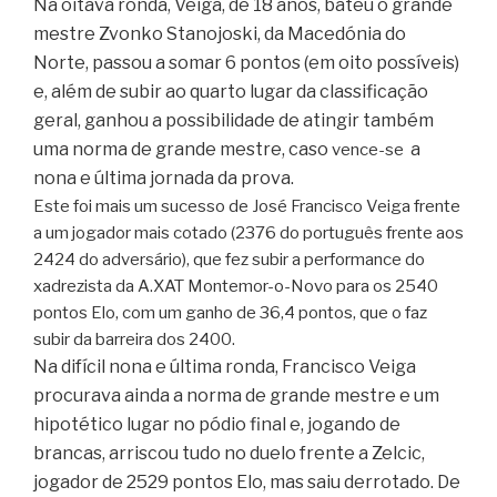
Na oitava ronda, Veiga, de 18 anos, bateu o grande
mestre Zvonko Stanojoski, da Macedónia do
Norte, passou a somar 6 pontos (em oito possíveis)
e, além de subir ao quarto lugar da classificação
geral, ganhou a possibilidade de atingir também
uma norma de grande mestre, caso
a
vence-se
nona e última jornada da prova.
Este foi mais um sucesso de José Francisco Veiga frente
a um jogador mais cotado (2376 do português frente aos
2424 do adversário), que fez subir a performance do
xadrezista da A.XAT Montemor-o-Novo para os 2540
pontos Elo, com um ganho de 36,4 pontos, que o faz
subir da barreira dos 2400.
Na difícil nona e última ronda, Francisco Veiga
procurava ainda a norma de grande mestre e um
hipotético lugar no pódio final e, jogando de
brancas, arriscou tudo no duelo frente a Zelcic,
jogador de 2529 pontos Elo, mas saiu derrotado. De