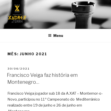
Saltar
para
o
conteúdo
A.XAT
Associação de Xadrez "A Torre"
Menu
MÊS:
JUNHO 2021
PUBLICADO
30/06/2021
EM
Francisco Veiga faz história em
Montenegro…
Francisco Veiga jogador sub 18 da A.XAT – Montemor-o-
Novo, participou no 11º Campeonato do Mediterrânico
realizado entre 19 de junho e 26 de junho em